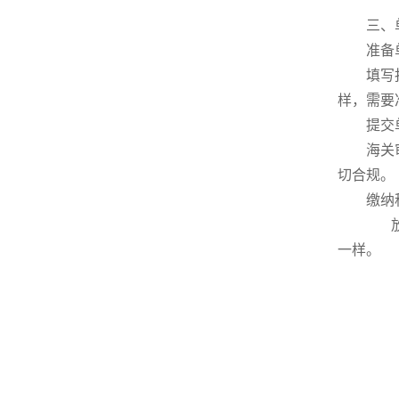
三、单
准备单证
填写报关
样，需要
提交单证
海关审核
切合规。
缴纳税费
放行
一样。