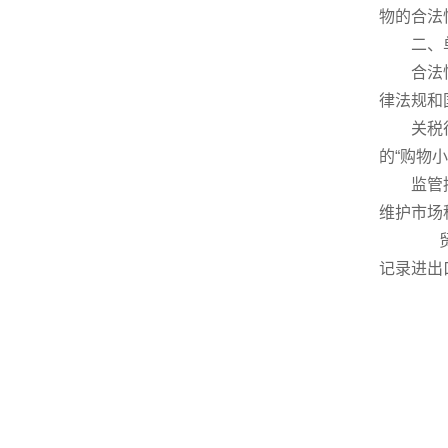
物的合法
二、单
合法性确
律法规和
关税征收
的“购物小
监管控制
维护市场
贸易
记录进出