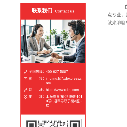
在国
联系我们
Contact us
点专业，
就来聊聊
全国热线：
400-627-5007
邮 箱：
jingjing.li@xdexpress.c
om
网 址：
https://www.xdint.com
地 址：
上海市青浦区明珠路101
8号E通世界双子楼A座8
楼