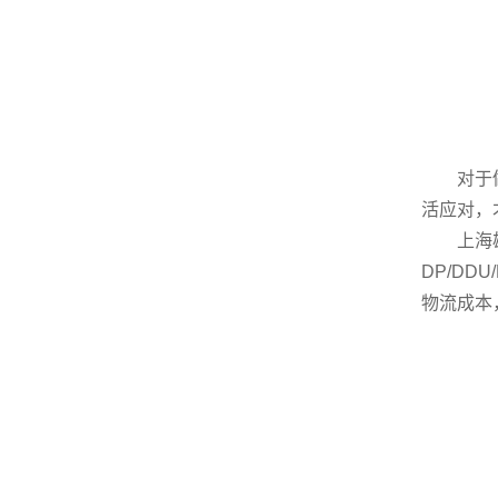
对于做贸
活应对，
上海雄达
DP/D
物流成本