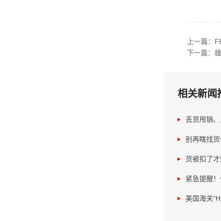
上一篇：F
下一篇：雄
相关新闻
丢货甩锅、
别再瞎找货
货被扣了才
紧急提醒！
美国海关“