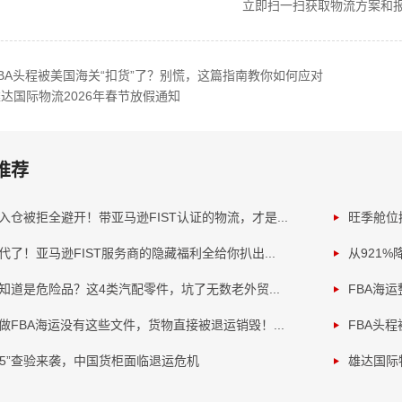
立即扫一扫获取物流方案和
BA头程被美国海关“扣货”了？别慌，这篇指南教你如何应对
达国际物流2026年春节放假通知
推荐
入仓被拒全避开！带亚马逊FIST认证的物流，才是...
旺季舱位
代了！亚马逊FIST服务商的隐藏福利全给你扒出...
从921%
知道是危险品？这4类汽配零件，坑了无数老外贸...
FBA海
做FBA海运没有这些文件，货物直接被退运销毁！...
FBA头程
H5”查验来袭，中国货柜面临退运危机
雄达国际