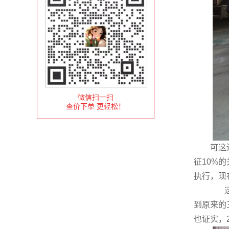
微信扫一扫
查价下单 更轻松！
可这边刚
征10%
执行，现
这关
到原来的
也证实，