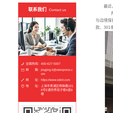
最近，美
联系我们
Contact us
先是
与边境保
款、30
全国热线：
400-627-5007
邮 箱：
jingjing.li@xdexpress.c
om
网 址：
https://www.xdint.com
地 址：
上海市青浦区明珠路101
8号E通世界双子楼A座8
楼