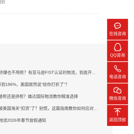
报价
在线咨询
QQ咨询
挤爆也不甩柜？有亚马逊FIST认证的物流，到底开...
电话咨询
降到186%，美国居然说"给你打折了"？
运整柜还是拼柜？雄达国际物流教你精准选择
微信咨询
被美国海关“扣货”了？别慌，这篇指南教你如何应对...
返回顶部
物流2026年春节放假通知