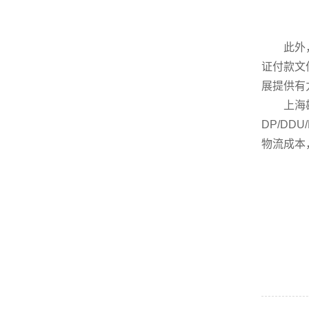
此外，U
证付款文
展提供有
上海雄达
DP/D
物流成本