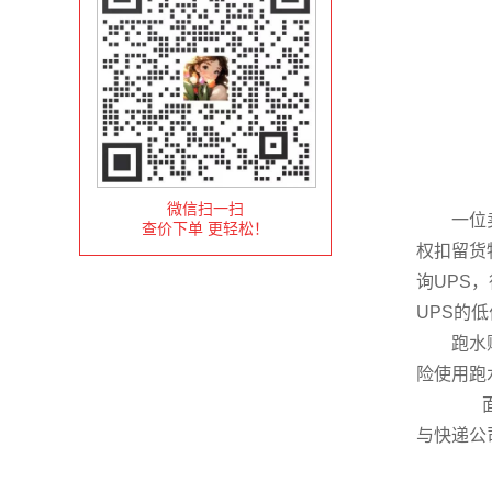
微信扫一扫
一位卖家
查价下单 更轻松！
权扣留货
询UPS
UPS的
跑水账号
险使用跑
面对
与快递公