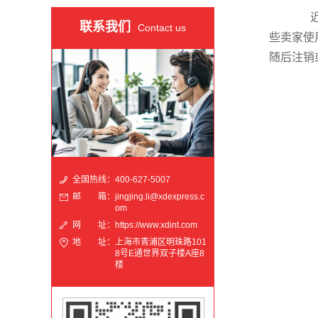
近
联系我们
Contact us
些卖家使
随后注销
全国热线：
400-627-5007
邮 箱：
jingjing.li@xdexpress.c
om
网 址：
https://www.xdint.com
地 址：
上海市青浦区明珠路101
8号E通世界双子楼A座8
楼