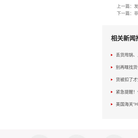
上一篇：
下一篇：非
相关新闻
丢货甩锅、
别再瞎找货
货被扣了才
紧急提醒！
美国海关“