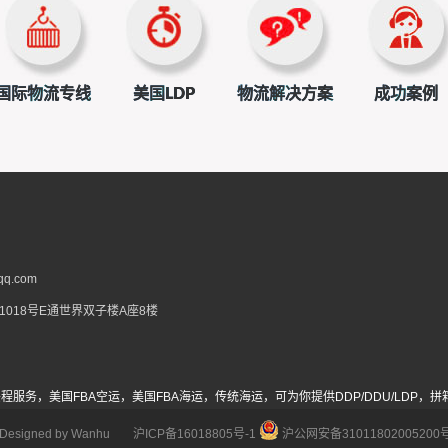
国际物流专线
美国LDP
物流解决方案
成功案例
q.com
018号E通世界双子楼A座8楼
头程服务，美国FBA空运，美国FBA海运，传统海运，可为你提供DDP/DDU/LD
Designed by
Wanhu
沪ICP备16018805号-1
沪公网安备31011802005200