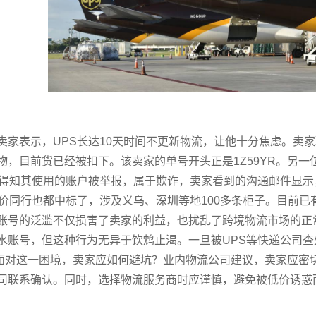
表示，UPS长达10天时间不更新物流，让他十分焦虑。卖家联
物，目前货已经被扣下。该卖家的单号开头正是1Z59YR。另
，得知其使用的账户被举报，属于欺诈，卖家看到的沟通邮件显示
低价同行也都中标了，涉及义乌、深圳等地100多条柜子。目前
的泛滥不仅损害了卖家的利益，也扰乱了跨境物流市场的正常
水账号，但这种行为无异于饮鸩止渴。一旦被UPS等快递公司
这一困境，卖家应如何避坑？业内物流公司建议，卖家应密切
司联系确认。同时，选择物流服务商时应谨慎，避免被低价诱惑