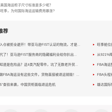
发美国海运柜子尺寸标准是多少呢？
旺季，为何国际海运运输费用暴涨?
推荐
入仓被拒全避开！带亚马逊FIST认证的物流，才是...
旺季舱位
代了！亚马逊FIST服务商的隐藏福利全给你扒出...
从921%
知道是危险品？这4类汽配零件，坑了无数老外贸...
FBA海
做FBA海运没有这些文件，货物直接被退运销毁！...
FBA头程
H5”查验来袭，中国货柜面临退运危机
雄达国际