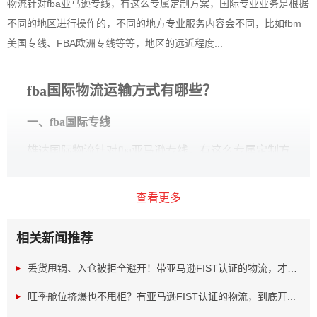
物流针对fba亚马逊专线，有这么专属定制方案，国际专业业务是根据
不同的地区进行操作的，不同的地方专业服务内容会不同，比如fbm
美国专线、FBA欧洲专线等等，地区的远近程度...
fba
国际物流运输方式有哪些？
一、
fba
国际专线
雄达国际物流针对
fba
亚马逊专线，有这么专属定制方
案，国际专业业务是根据不同的地区进行操作的，不同的地
查看更多
方专业服务内容会不同，比如
fbm
美国专线、
FBA
欧洲专线等
等，地区的远近程度不同，会有不同的
FBA
国际专线方案。
相关新闻推荐
丢货甩锅、入仓被拒全避开！带亚马逊FIST认证的物流，才是...
旺季舱位挤爆也不甩柜？有亚马逊FIST认证的物流，到底开...