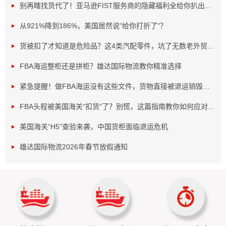
别再瞎找货代了！亚马逊FIST服务商的隐藏福利全给你扒出...
从921%降到186%，美国居然说"给你打折了"？
货被扣了才知道是危险品？这4类汽配零件，坑了无数老外贸...
二、
FBA
空运派送到门
FBA海运整柜还是拼柜？雄达国际物流教你精准选择
FBA
空运派送到门会和国际空运有所区别，一般
fba
空运
紧急提醒！做FBA海运没有这些文件，货物直接被退运销毁！...
派送服务都是包双清包关税，派送到客户的手中，让广大贸
FBA头程被美国海关“扣货”了？别慌，这篇指南教你如何应对...
易工厂企业无忧。
美国海关“H5”查验来袭，中国货柜面临退运危机
三、
fba
海运派送到门
雄达国际物流2026年春节放假通知
fba
海运派送到门是雄达国际公司的主推业务，
fba
主要是
亚马逊仓库的货物会比较多，针对不同的地区会有相对应的
服务，但是用船舶运输，以及到港后的派送到门服务。
综合以上三点是雄达
国际物流公司
的
fba
国际物流运输方