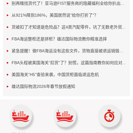
别再瞎找货代了！亚马逊FIST服务商的隐藏福利全给你扒出...
从921%降到186%，美国居然说"给你打折了"？
货被扣了才知道是危险品？这4类汽配零件，坑了无数老外贸...
FBA海运整柜还是拼柜？雄达国际物流教你精准选择
紧急提醒！做FBA海运没有这些文件，货物直接被退运销毁！...
FBA头程被美国海关“扣货”了？别慌，这篇指南教你如何应对...
美国海关“H5”查验来袭，中国货柜面临退运危机
目的港清关流程不算复杂，但每个环节都得认真对
待。货物抵达进口国港口，船公司或航空公司会通知收货人
雄达国际物流2026年春节放假通知
或其代理。接着，要准备好清关文件，像商业发票、装箱
单、原产地证明等，必须保证文件准确无误且符合进口国要
求。之后，向海关提交清关申请和相关文件，在电子通关普
及的地方，这一步能线上完成。海关官员会审核文件，确保
符合法律法规。有时，海关还会对货物进行检验检查，涵盖