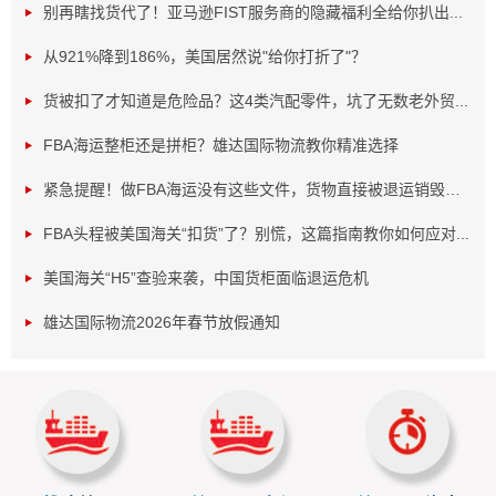
别再瞎找货代了！亚马逊FIST服务商的隐藏福利全给你扒出...
从921%降到186%，美国居然说"给你打折了"？
货被扣了才知道是危险品？这4类汽配零件，坑了无数老外贸...
FBA海运整柜还是拼柜？雄达国际物流教你精准选择
一、固体颗粒可以走国际物流吗？
紧急提醒！做FBA海运没有这些文件，货物直接被退运销毁！...
固体颗粒属于有机化工原料在化工类占比比较多，一般药
FBA头程被美国海关“扣货”了？别慌，这篇指南教你如何应对...
类也有颗粒装的，属于危险品特色服务类型，不属于普货，
美国海关“H5”查验来袭，中国货柜面临退运危机
相对于来说出口比较严格，目前雄达国际物流有限公司针对
雄达国际物流2026年春节放假通知
这类产品是不接的。
二、固体颗粒有国际物流公司可以走吗？
固体颗粒有危险品特色服务的
国际物流公司
可以走的，但