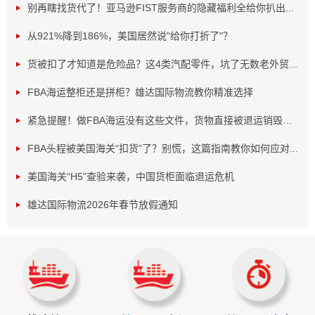
别再瞎找货代了！亚马逊FIST服务商的隐藏福利全给你扒出...
从921%降到186%，美国居然说"给你打折了"？
货被扣了才知道是危险品？这4类汽配零件，坑了无数老外贸...
二、关于破损：
FBA海运整柜还是拼柜？雄达国际物流教你精准选择
首先是产品的包装需要根据不同的产品有合适的包装，例
紧急提醒！做FBA海运没有这些文件，货物直接被退运销毁！...
如：玻璃、陶瓷等易碎产品采取相对应的防摔减震的包装。
FBA头程被美国海关“扣货”了？别慌，这篇指南教你如何应对...
需防潮的品做相对应的防潮包装等等
美国海关“H5”查验来袭，中国货柜面临退运危机
雄达国际物流会对每一票的产品在出库前对收件人的信息
雄达国际物流2026年春节放假通知
和产品的包装进行检查，并提供免费加固包装的增值服务，
将货物的运输损失的风险降到很低。与此同时，雄达提供保
价服务，为您的货物运输再上一道“锁”，让您的货物运输安