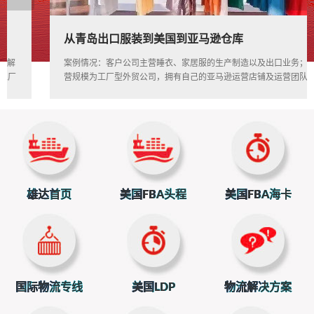
从青岛出口服装到美国到亚马逊仓库
rev
ext
案例情况：客户公司主营睡衣、家居服的生产制造以及出口业务；经
营规模为工厂型外贸公司，拥有自己的亚马逊运营店铺及运营团队。
2018年1月底，客户因为快递渠道排仓问题，价格居高，客户联系上
海雄达业务洽谈空派包税服务线路
雄达首页
美国FBA头程
美国FBA海卡
国际物流专线
美国LDP
物流解决方案