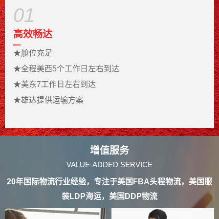
01
高效畅达
★
舱位充足
★
全程美西5个工作日左右到达
★
美东7
工作日
左右到达
★
雄达提供运输方案
增值服务
VALUE-ADDED SERVICE
20年国际物流行业经验，专注于美国FBA头程物流，美国服
装LDP海运，美国DDP物流