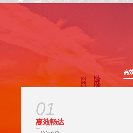
高
01
高效畅达