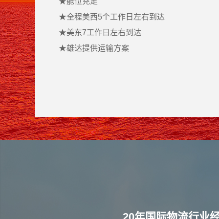
★
舱位充足
★
全程美西5个工作日左右到达
★
美东7
工作日
左右到达
★
雄达提供运输方案
20年国际物流行业