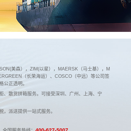
ON(美森），ZIM(以星），MAERSK（马士基），M
ERGREEN（长荣海运）、COSCO（中远）等公司签
格公正透明。
整柜、散货拼箱服务。可接受深圳、广州、上海、宁
税，派送提供一站式服务。
400-627-5007
全国服务热线：