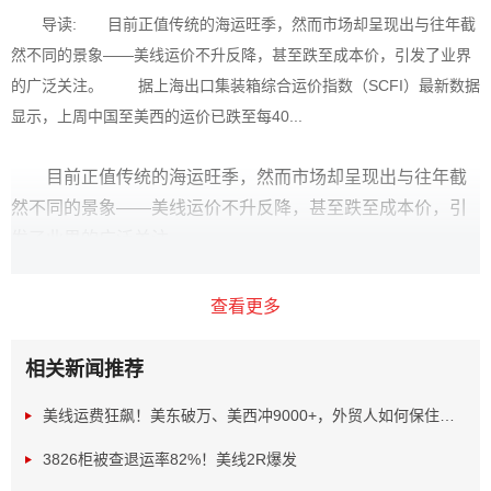
导读: 目前正值传统的海运旺季，然而市场却呈现出与往年截
然不同的景象——美线运价不升反降，甚至跌至成本价，引发了业界
的广泛关注。 据上海出口集装箱综合运价指数（SCFI）最新数据
显示，上周中国至美西的运价已跌至每40...
目前正值传统的海运旺季，然而市场却呈现出与往年截
然不同的景象——美线运价不升反降，甚至跌至成本价，引
发了业界的广泛关注。
据上海出口集装箱综合运价指数（SCFI）最新数据
显示，上周中国至美西的运价已跌至每40尺箱2089美元，与
查看更多
6月6日时的峰值5606美元相比，跌幅高达63%。更为引人注
目的是，7月9日，全球航运巨头马士基更是报出了每40尺箱
相关新闻推荐
1700美元的低价，这一价格已被业内人士认为是多数海运联
美线运费狂飙！美东破万、美西冲9000+，外贸人如何保住利...
盟在美西线的成本价。预计随着马士基的带头降价，其他船
公司也将陆续跟进，进一步加剧美西线运价的竞争。
3826柜被查退运率82%！美线2R爆发