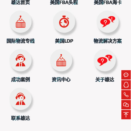
雄达首页
美国FBA头程
美国FBA海卡
的疲软态势。
货代分析：多重因素导致运价下跌
对于此次美线运价的大幅下跌，货代行业人士给出了多
方面的分析。首先，关税战的影响不容忽视。在美国生意难
做的背景下，企业纷纷努力拓展欧洲市场，上半年已经大量
国际物流专线
美国LDP
物流解决方案
运输货物到欧洲，这在一定程度上影响了下半年的货量。其
次，6月初调回美国的加班船与新增航线的船舶，现在开始重
新回到欧线，导致欧线运力增加，平均运价也随之下调。
此外，尽管近日红海危机有所升温，绕行好望角吸收
成功案例
资讯中心
关于雄达
了约10%的运力，但Alphaliner的最新预测显示，今年集装箱
航运市场的供给成长高达10.3%，而需求成长仅有2.0%，运
力过剩的问题依然十分明显。这也是导致运价下跌的重要原
因之一。
联系雄达