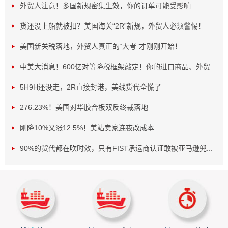
外贸人注意！多国新规密集生效，你的订单可能受影响
货还没上船就被扣？美国海关“2R”新规，外贸人必须警惕！
美国新关税落地，外贸人真正的“大考”才刚刚开始！
中美大消息！600亿对等降税框架敲定！你的进口商品、外贸...
5H9H还没走，2R直接封港，美线货代全慌了
276.23%！美国对华胶合板双反终裁落地
刚降10%又涨12.5%！美站卖家连夜改成本
90%的货代都在吹时效，只有FIST承运商认证敢被亚马逊兜...
不仅美西线，美东线的运价也开始出现松动。自每40尺
箱3700-4100美元降至3400-4000美元，显示出整个美线市场