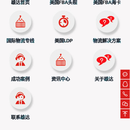
多收15%，没签协议的国家就要被“狠宰”。这明显是用关税逼
雄达首页
美国FBA头程
美国FBA海卡
其他国家让步。
自己人也坑：加拿大70%的木材卖给美国，新政策下加
拿大木材在美国涨价15%-20%，直接推高美国房价，暴露了
政策自相矛盾。
二、为啥要这么做？选票、产业和霸权
国际物流专线
美国LDP
物流解决方案
特朗普政府说这是为了“创造就业”，但真实目的更复杂：
拉选票：2024年大选快到了，钢铁、木材这些行业的工
人是关键选民，喊“美国优先”能讨好他们。
保产业：美国每年用1.2亿立方米木材，但自己只能产6
成功案例
资讯中心
关于雄达
0%。加关税是想逼企业投资美国林业，但短期根本补不上缺
口。
继续打贸易战：从钢铝到芯片，美国现在把关税当武
器，这次针对中国家具，就是想拖慢中国制造业升级。
三、后果有多严重？全球产业链遭殃
联系雄达
政策一出，麻烦接踵而至：