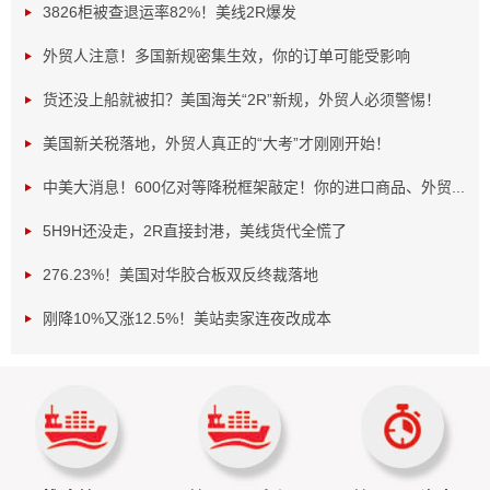
3826柜被查退运率82%！美线2R爆发
外贸人注意！多国新规密集生效，你的订单可能受影响
货还没上船就被扣？美国海关“2R”新规，外贸人必须警惕！
美国新关税落地，外贸人真正的“大考”才刚刚开始！
中美大消息！600亿对等降税框架敲定！你的进口商品、外贸...
5H9H还没走，2R直接封港，美线货代全慌了
276.23%！美国对华胶合板双反终裁落地
一、关税怎么收？精准打击+谈判威胁
刚降10%又涨12.5%！美站卖家连夜改成本
这次关税有三个明显特点：
专挑软肋打：美国建筑用木材30%以上靠进口，10%的
关税就是想逼企业回美国建厂；家具关税直接针对中国、越
南等出口大国，想削弱他们的竞争力。
谈判当筹码：英国签了协议就只收10%，欧盟和日本最