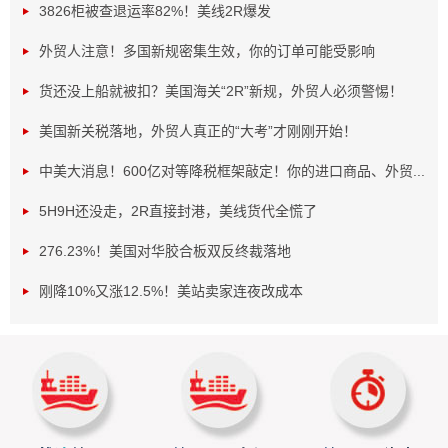
3826柜被查退运率82%！美线2R爆发
外贸人注意！多国新规密集生效，你的订单可能受影响
货还没上船就被扣？美国海关“2R”新规，外贸人必须警惕！
美国新关税落地，外贸人真正的“大考”才刚刚开始！
为啥要加征这笔费用呢？原来，国际油价就像坐过山车
中美大消息！600亿对等降税框架敲定！你的进口商品、外贸...
一样波动不断，美国柴油价格更是在一个月内从每加仑3.75
美元飙升至5.37美元。能源和运输成本不断上涨，让USPS不
5H9H还没走，2R直接封港，美线货代全慌了
堪重负。为了应对成本变化，也为建立长期定价机制提供过
276.23%！美国对华胶合板双反终裁落地
渡，USPS只能想出加征燃油附加费这个办法。
刚降10%又涨12.5%！美站卖家连夜改成本
这次费用调整主要针对包裹业务，像Priority Mail Ex
press、Priority Mail、USPS Ground Advantage和Parcel Sel
ect等服务都在调整范围内，不过普通信件等服务不受影响。
USPS还特意强调，和其他主要竞争对手相比，自己这8%的
附加费水平已经算很低了。毕竟，FedEx和UPS等行业巨头
早就建立了类似的燃油附加费机制。