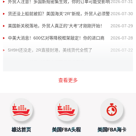
外贸人注意！多国新规密集生效，你的订单可能受影响
2026-07-31
货还没上船就被扣？美国海关“2R”新规，外贸人必须警
2026-07-30
惕！
美国新关税落地，外贸人真正的“大考”才刚刚开始！
2026-07-29
中美大消息！600亿对等降税框架敲定！你的进口商
2026-07-28
品、外贸订单要变天了？
5H9H还没走，2R直接封港，美线货代全慌了
2026-07-22
276.23%！美国对华胶合板双反终裁落地
2026-07-21
刚降10%又涨12.5%！美站卖家连夜改成本
2026-07-20
查看更多
90%的货代都在吹时效，只有FIST承运商认证敢被亚
2026-07-14
马逊兜底
82%退运率！美国海关“查人”不查货，数万货柜遭“锁
2026-06-09
死”！
免税时代彻底终结！特朗普取消对华门槛，跨境电商大
2026-06-05
地震来了
加拿大突然开门！4.9万辆中国电动车涌入，美国急了
2026-06-03
雄达首页
美国FBA头程
美国FBA海卡
中美关税大降温！外贸人的春天来了
2026-06-02