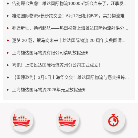
告别爆仓焦虑！雄达国际物流10000㎡新仓库来了，旺季发货...
一、Ship Track承运商：物流轨迹全透明，异常预警更安
心
雄达国际物流×长沙跨交会：6月12日相约B09，美加物流难题...
作为亚马逊官方认证的Ship Track承运商，雄达国际物流
乔迁新址，扬帆起航——热烈祝贺上海雄达国际物流射洪分公...
的物流系统与亚马逊后台无缝对接，为卖家提供三大核心价
逐梦 20 载，策马向未来｜雄达国际物流 20 周年庆典圆满...
值：
实时可视化追踪：货物从国内仓库到美国FBA仓的每一
上海雄达国际物流有限公司清明放假通知
步状态（如起运、清关、派送）均实时同步至卖家后台，避
喜讯！上海雄达国际物流苏州分公司正式成立！
免因信息滞后导致的运营风险。
异常事件预警：系统自动监测运输延迟、海关查验等风
【重磅邀约】3月1日上海华交会！雄达国际物流与您共探跨境...
险，通过邮件或站内信推送预警，帮助卖家及时干预，减少
上海雄达国际物流2026年元旦放假通知
损失。
电子签收存档：货物送达后自动生成电子签收记录，便
于后期争议申诉或账务核对，尤其适合高价值商品运输。
案例：某服装卖家通过雄达的Ship Track服务，成功
在旺季期间实时监控货物流向，避免因清关延误导致的断货
风险，店铺销量提升20%。