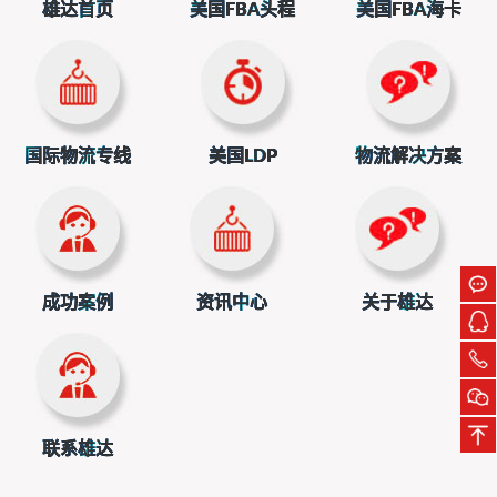
面对美国关税调整，巴西政府立场坚定且应对灵活。11
雄达首页
美国FBA头程
美国FBA海卡
月21日，巴西副总统阿尔克明称取消部分商品关税是谈判“很
大进展”，但仍约22%对美出口商品受影响，巴西会乐观推进
谈判。
巴西总统卢拉更是硬刚到底，此前未做任何让步。此
国际物流专线
美国LDP
物流解决方案
次美国调整关税，卢拉称是“对话、外交和常识的胜利”，还表
示会继续以维护国家利益为导向与美对话。巴西作为美国主
要食品进口来源国，此次关税调整将扩大其对美出口，提升
农产品竞争力，增强其在国际贸易谈判中的话语权。
成功案例
资讯中心
关于雄达
联系雄达