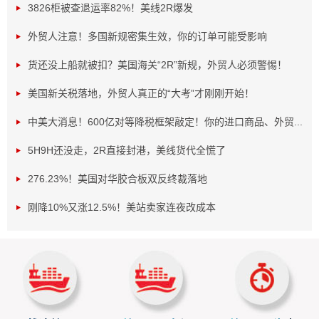
3826柜被查退运率82%！美线2R爆发
外贸人注意！多国新规密集生效，你的订单可能受影响
货还没上船就被扣？美国海关“2R”新规，外贸人必须警惕！
调整举措：多轮动作，意图多元
美国新关税落地，外贸人真正的“大考”才刚刚开始！
过去一周，美国两度调整对巴西商品关税。11月14日，
中美大消息！600亿对等降税框架敲定！你的进口商品、外贸...
特朗普签署行政令，取消部分农产品“对等关税”，白宫称是考
虑谈判进展与国内需求，但巴西表示不影响7月惩罚性关税。
5H9H还没走，2R直接封港，美线货代全慌了
11月20日，特朗普再签令，取消特定巴西农产品附加关税及
276.23%！美国对华胶合板双反终裁落地
飞机零部件关税，白宫称旨在平衡国家安全与贸易关系。
美国此举，表面是为回应选民对食品价格上涨的不满。
刚降10%又涨12.5%！美站卖家连夜改成本
共和党地方选举失利，民主党人当选纽约市长，让特朗普政
府意识到降低物价、争取选民支持的重要性。深层看，也是
其在国际贸易中的策略调整，试图展现“灵活性”，维护美国贸
易地位。
巴西应对：立场坚定，收获颇丰