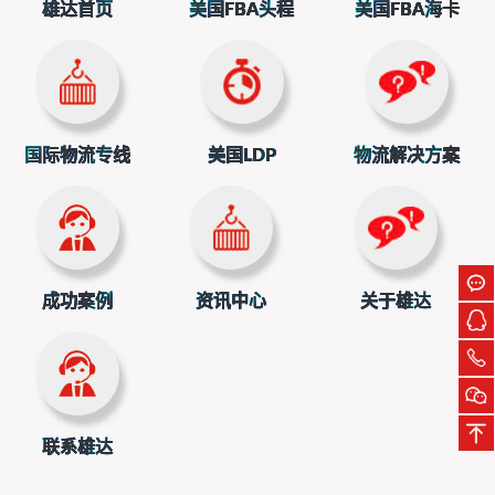
雄达首页
美国FBA头程
美国FBA海卡
简单来说，就是企业为了规避未来可能更加严格的贸易壁垒
或更高的成本，而选择提前将货物出口到目标市场。
运价反弹，美西航线领涨
果然，市场很快给出了反应。跨太航线（连接亚洲与北
美太平洋沿岸的航线）的运输需求保持相对稳定，但即期市
国际物流专线
美国LDP
物流解决方案
场的订舱价格却从低位开始反弹。据上海航运交易所发布的
上海出口集装箱综合运价指数（SCFI）显示，10月17日，从
上海港出口到美西和美东基本港的市场运价（包括海运及海
运附加费）分别达到了1936美元/FEU和2853美元/FEU，与
一周前相比，分别上涨了31.9%和16.4%。
成功案例
资讯中心
关于雄达
FEU和TEU都是海运集装箱的计量单位，其中FEU（For
ty-Foot Equivalent Unit）代表40英尺标准集装箱，TEU（Tw
enty-Foot Equivalent Unit）代表20英尺标准集装箱。
这样的涨幅，对于海运市场来说，无疑是一剂强心
联系雄达
针。德路里等权威机构更是预计，运价还有进一步上涨的空
间。不过，他们也提醒，这种上涨势头不太可能持续太久，