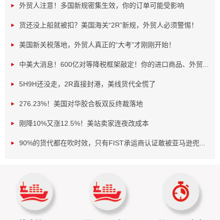
外贸人注意！多国新规密集生效，你的订单可能受影响
货还没上船就被扣？美国海关“2R”新规，外贸人必须警惕！
美国新关税落地，外贸人真正的“大考”才刚刚开始！
中美大消息！600亿对等降税框架敲定！你的进口商品、外贸...
5H9H还没走，2R直接封港，美线货代全慌了
贸易限制引发“抢出口”
276.23%！美国对华胶合板双反终裁落地
故事要从10月14日说起，那一天，美国对中国造船等行
刚降10%又涨12.5%！美站卖家连夜改成本
业发起了301调查，并实施了一系列限制措施。这些措施如同
90%的货代都在吹时效，只有FIST承运商认证敢被亚马逊兜...
一块巨石投入平静的湖面，瞬间激起了层层涟漪，影响了全
球供应链的稳定，导致贸易成本上升，中国相关产业利益受
损。
面对这样的形势，上海航运交易所的分析师指出，虽然
中美贸易前景因此面临严峻考验，但短期内，一个有趣的现
象——“抢出口”效应，可能会再次上演。什么是“抢出口”呢？